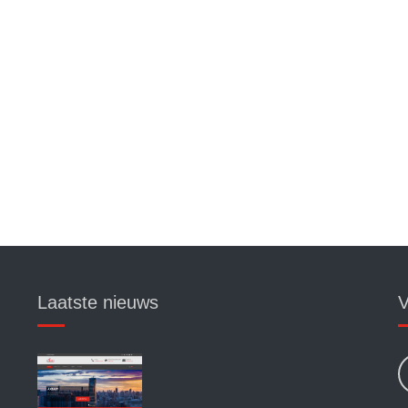
Laatste nieuws
V