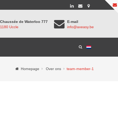
Chaussée de Waterloo 777
E-mail
1180 Uccle
info@axeasy.be
Homepage
Over ons
team-member-1